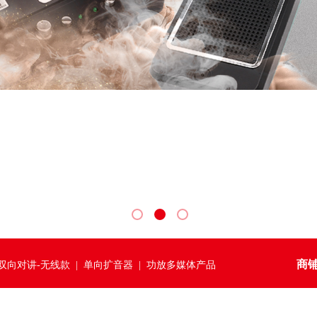
商
双向对讲-无线款
|
单向扩音器
|
功放多媒体产品