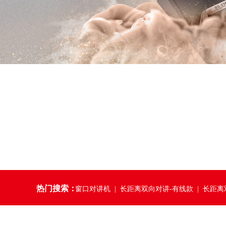
热门搜索：
窗口对讲机​
|
长距离双向对讲-有线款
|
长距离