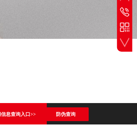
手机扫一扫
咨询热线
010-6261
联系方式
17750188
微信咨询
浏览手机端
铺信息查询入口>>
防伪查询